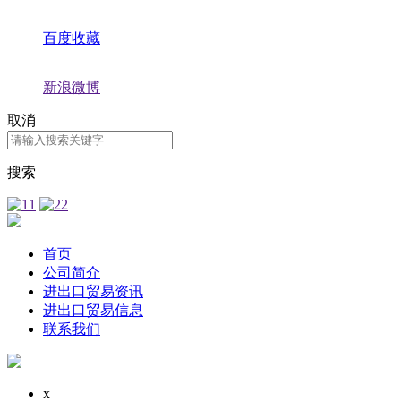
百度收藏
新浪微博
取消
搜索
首页
公司简介
进出口贸易资讯
进出口贸易信息
联系我们
x