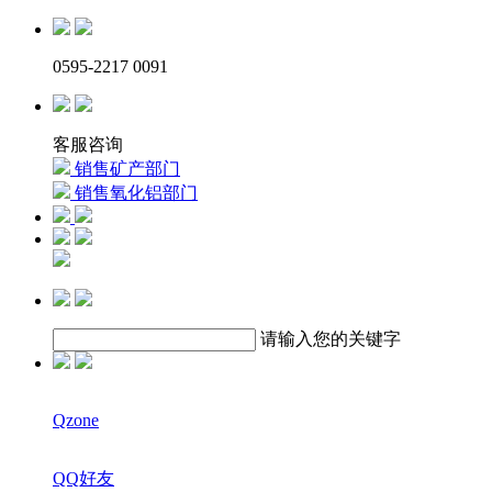
0595-2217 0091
客服咨询
销售矿产部门
销售氧化铝部门
请输入您的关键字
Qzone
QQ好友