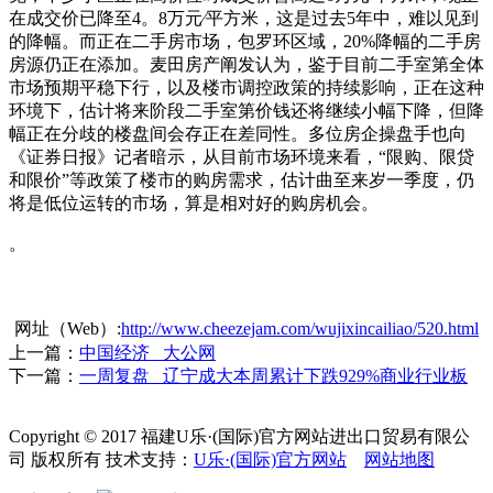
在成交价已降至4。8万元∕平方米，这是过去5年中，难以见到
的降幅。而正在二手房市场，包罗环区域，20%降幅的二手房
房源仍正在添加。麦田房产阐发认为，鉴于目前二手室第全体
市场预期平稳下行，以及楼市调控政策的持续影响，正在这种
环境下，估计将来阶段二手室第价钱还将继续小幅下降，但降
幅正在分歧的楼盘间会存正在差同性。多位房企操盘手也向
《证券日报》记者暗示，从目前市场环境来看，“限购、限贷
和限价”等政策了楼市的购房需求，估计曲至来岁一季度，仍
将是低位运转的市场，算是相对好的购房机会。
。
网址（Web）:
http://www.cheezejam.com/wujixincailiao/520.html
上一篇：
中国经济 _大公网
下一篇：
一周复盘 辽宁成大本周累计下跌929%商业行业板
Copyright © 2017 福建U乐·(国际)官方网站进出口贸易有限公
司 版权所有 技术支持：
U乐·(国际)官方网站
网站地图