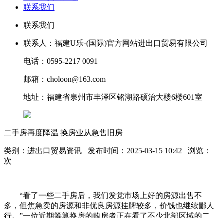
联系我们
联系我们
联系人：福建U乐·(国际)官方网站进出口贸易有限公司
电话：0595-2217 0091
邮箱：choloon@163.com
地址：福建省泉州市丰泽区铭湖路硕治大楼6楼601室
二手房再度降温 换房业从急售旧房
类别：进出口贸易资讯 发布时间：2025-03-15 10:42 浏览：
次
“看了一些二手房后，我们发觉市场上好的房源出售不
多，但焦急卖的房源和非优良房源挂牌较多，价钱也继续鄙人
行。”一位近期筹算换房的购房者正在看了不少北部区域的二