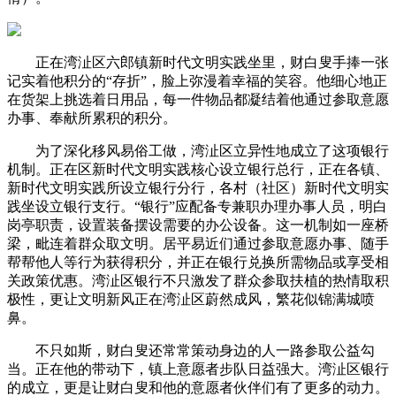
正在湾沚区六郎镇新时代文明实践坐里，财白叟手捧一张
记实着他积分的“存折”，脸上弥漫着幸福的笑容。他细心地正
在货架上挑选着日用品，每一件物品都凝结着他通过参取意愿
办事、奉献所累积的积分。
为了深化移风易俗工做，湾沚区立异性地成立了这项银行
机制。正在区新时代文明实践核心设立银行总行，正在各镇、
新时代文明实践所设立银行分行，各村（社区）新时代文明实
践坐设立银行支行。“银行”应配备专兼职办理办事人员，明白
岗亭职责，设置装备摆设需要的办公设备。这一机制如一座桥
梁，毗连着群众取文明。居平易近们通过参取意愿办事、随手
帮帮他人等行为获得积分，并正在银行兑换所需物品或享受相
关政策优惠。湾沚区银行不只激发了群众参取扶植的热情取积
极性，更让文明新风正在湾沚区蔚然成风，繁花似锦满城喷
鼻。
不只如斯，财白叟还常常策动身边的人一路参取公益勾
当。正在他的带动下，镇上意愿者步队日益强大。湾沚区银行
的成立，更是让财白叟和他的意愿者伙伴们有了更多的动力。