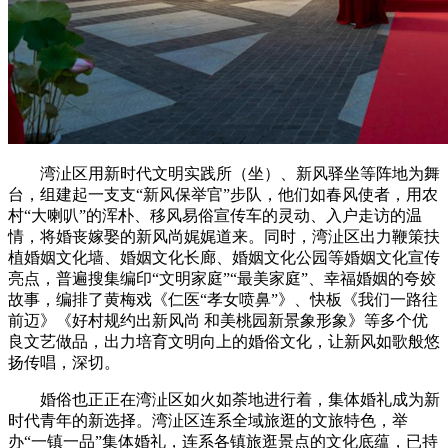
湾沚区用新时代文明实践所（坐）、新风驿坐等阵地为舞
台，组建起一支支“新风保举官”步队，他们如春风使者，用农
村“大喇叭”的浑朴、移风易俗宣传车的灵动、入户走访的温
情，将婚丧嫁娶的新风尚娓娓道来。同时，湾沚区出力鞭策扶
植婚姻文化墙、婚姻文化长廊、婚姻文化公园等婚姻文化宣传
亮点，普遍搜集编印“文明家庭”“最美家庭”、幸福婚姻的夸姣
故事，编排了黄梅戏《仁医“孝女喷鼻”》、快板《我们一路往
前迈》《好村规约出新风尚 和美桃园新景象形象》等多个优
良文艺做品，出力培育文明向上的婚俗文化，让新风如歌般悠
扬传唱，深切。
婚俗也正正在湾沚区如火如荼地进行着，集体婚礼成为新
时代青年的新选择。湾沚区连系全域旅逛的文旅特色，举
办“一镇一品”集体婚礼，连系各镇旅逛景点的文化底蕴，已持