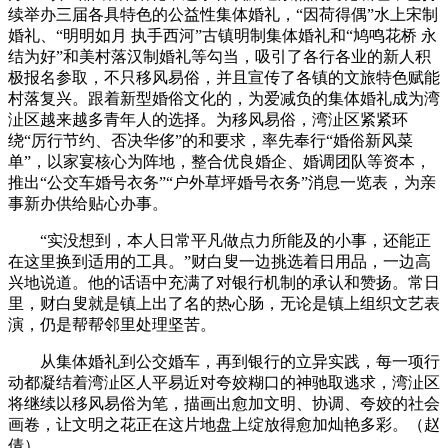
续举办三届各具特色的公益性集体婚礼，“因荷得偶”水上宋制
婚礼、“明明如月 执手西河”古镇明制集体婚礼和“鸠鸣花桥 永
结为好”和美村落汉制婚礼等勾当，吸引了各行各业的新人积
极报名参取，不只移风易俗，并且宣传了各镇的文旅特色赋能
村落复兴。跟着新型婚俗文化的，为爱减负的集体婚礼成为湾
沚区越来越多青年人的选择。为移风易俗，湾沚区紧紧环
绕“厉行节约、否决华侈”的和要求，率先奉行“婚俗新风菜
单”，以家宴核心为阵地，整合优良婚企、婚调团队等资本，
推出“公交车婚号衣务”“户外草坪婚号衣务”消息一览表，为亲
事新办供给贴心办事。
“实没想到，本人日常平凡做点力所能及的小事，还能正
在这里换到适用的工具。”财白叟一边挑选着日用品，一边高
兴地说道。他的话语中充满了对银行机制的承认和赞扬。常日
里，财白叟就是镇上出了名的热心肠，无论是镇上组织文艺表
演，仍是帮帮邻里处理坚苦。
从集体婚礼到公交婚车，再到银行的立异实践，每一项行
动都凝结着湾沚区人平易近对夸姣糊口的神驰取逃求，湾沚区
将继续以移风易俗为笔，描画出愈加文明、协调、夸姣的社会
画卷，让文明之花正在这片地盘上绽放得愈加灿艳多彩。（赵
倩）。