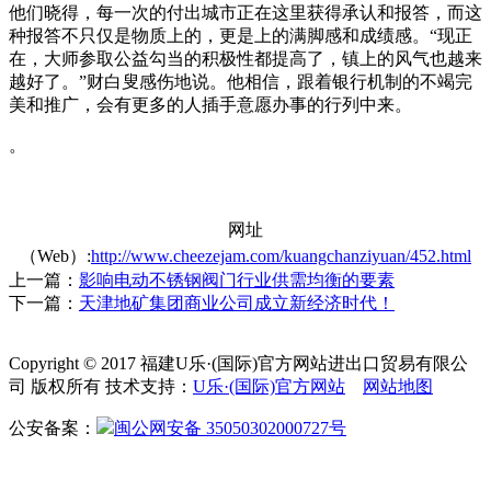
他们晓得，每一次的付出城市正在这里获得承认和报答，而这
种报答不只仅是物质上的，更是上的满脚感和成绩感。“现正
在，大师参取公益勾当的积极性都提高了，镇上的风气也越来
越好了。”财白叟感伤地说。他相信，跟着银行机制的不竭完
美和推广，会有更多的人插手意愿办事的行列中来。
。
网址
（Web）:
http://www.cheezejam.com/kuangchanziyuan/452.html
上一篇：
影响电动不锈钢阀门行业供需均衡的要素
下一篇：
天津地矿集团商业公司成立新经济时代！
Copyright © 2017 福建U乐·(国际)官方网站进出口贸易有限公
司 版权所有 技术支持：
U乐·(国际)官方网站
网站地图
公安备案：
闽公网安备 35050302000727号