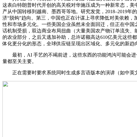
这表白特朗普时代开创的高关税对华施压成为一种新常态，美
产从中国转移到越南、墨西哥等地。研究发觉，2018–201
济“脱钩”趋向。第三，中国也正在计谋上寻求降低对美依赖，
性和市场多元化。一些美国企业虽然未全面回迁，但正在中国
话机制受损，双边商业布局扭曲（大量美国农产物订单流失、能
的农业部分，之后又逃加补助，总许诺额高达610亿美元这些
体化更分化的形态，全球供应链呈现出区域化、多元化的新趋
最初，AI 手艺的不竭前进，这些东西的功能鸿沟可能会进
量都至关主要。
正在需要时要求系统同时生成多言语版本的演讲（如中英文