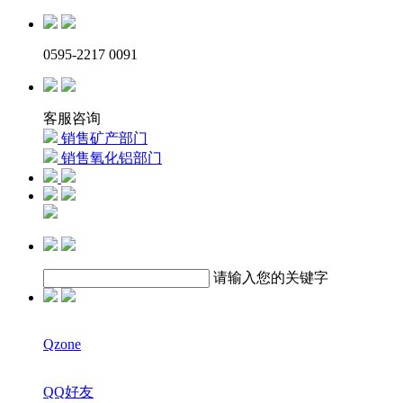
0595-2217 0091
客服咨询
销售矿产部门
销售氧化铝部门
请输入您的关键字
Qzone
QQ好友