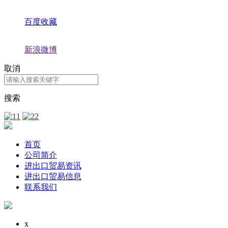
百度收藏
新浪微博
取消
搜索
首页
公司简介
进出口贸易资讯
进出口贸易信息
联系我们
x