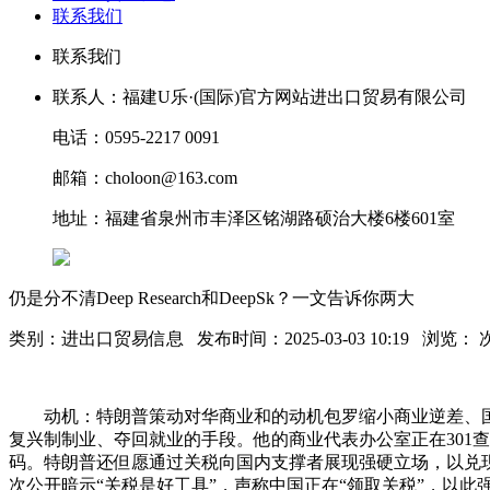
联系我们
联系我们
联系人：福建U乐·(国际)官方网站进出口贸易有限公司
电话：0595-2217 0091
邮箱：choloon@163.com
地址：福建省泉州市丰泽区铭湖路硕治大楼6楼601室
仍是分不清Deep Research和DeepSk？一文告诉你两大
类别：进出口贸易信息 发布时间：2025-03-03 10:19 浏览：
动机：特朗普策动对华商业和的动机包罗缩小商业逆差、国
复兴制制业、夺回就业的手段。他的商业代表办公室正在301
码。特朗普还但愿通过关税向国内支撑者展现强硬立场，以兑现“
次公开暗示“关税是好工具”，声称中国正在“领取关税”，以