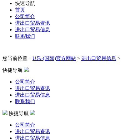
快速导航
首页
公司简介
进出口贸易资讯
进出口贸易信息
联系我们
您当前位置：
U乐·(国际)官方网站
>
进出口贸易信息
>
快捷导航
公司简介
进出口贸易资讯
进出口贸易信息
联系我们
快捷导航
公司简介
进出口贸易资讯
进出口贸易信息